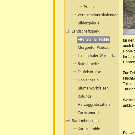
Projekte
Veranstaltungskalender
Bildergalerie
Landschaftspark
Altensteiner Höhle
für den
auch K
Morgentor Plateau
Höhle 
Luisenthaler Wasserfall
Im Jun
Haaren
Ritterkapelle
Teufelsbrücke
Zur Ze
Fluchtw
Hohler Stein
Toilet
Blumenkorbfelsen
Thüring
Rotunde
Weitere
Herzoggrabstätten
anklic
Zechsteinriff
Bad Liebenstein
Kurensemble
Kontak