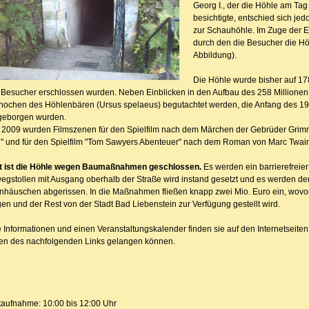
Georg I., der die Höhle am Ta
besichtigte, entschied sich je
zur Schauhöhle. Im Zuge der E
durch den die Besucher die Hö
Abbildung).
Die Höhle wurde bisher auf 
 Besucher erschlossen wurden. Neben Einblicken in den Aufbau des 258 Millionen J
nochen des Höhlenbären (Ursus spelaeus) begutachtet werden, die Anfang des 19.
geborgen wurden.
i 2009 wurden Filmszenen für den Spielfilm nach dem Märchen der Gebrüder Grimm
" und für den Spielfilm "Tom Sawyers Abenteuer" nach dem Roman von Marc Twain
it ist die Höhle wegen Baumaßnahmen geschlossen.
Es werden ein barrierefreier
egstollen mit Ausgang oberhalb der Straße wird instand gesetzt und es werden der
tenhäuschen abgerissen. In die Maßnahmen fließen knapp zwei Mio. Euro ein, wo
en und der Rest von der Stadt Bad Liebenstein zur Verfügung gestellt wird.
 Informationen und einen Veranstaltungskalender finden sie auf den Internetseiten 
ken des nachfolgenden Links gelangen können.
taufnahme: 10:00 bis 12:00 Uhr