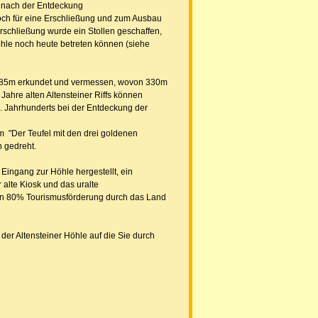
g nach der Entdeckung
doch für eine Erschließung und zum Ausbau
rschließung wurde ein Stollen geschaffen,
hle noch heute betreten können (siehe
1785m erkundet und vermessen, wovon 330m
ahre alten Altensteiner Riffs können
 Jahrhunderts bei der Entdeckung der
 "Der Teufel mit den drei goldenen
 gedreht.
 Eingang zur Höhle hergestellt, ein
 alte Kiosk und das uralte
von 80% Tourismusförderung durch das Land
der Altensteiner Höhle auf die Sie durch