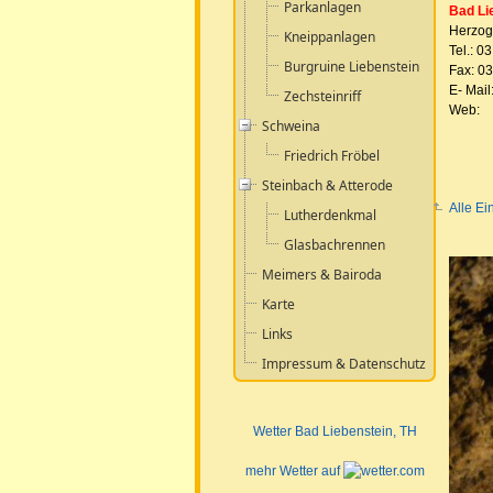
Parkanlagen
Bad Li
Herzog-
Kneippanlagen
Tel.: 0
Burgruine Liebenstein
Fax: 03
E- Mail
Zechsteinriff
Web:
Schweina
Friedrich Fröbel
Steinbach & Atterode
Alle Ei
Lutherdenkmal
Glasbachrennen
Meimers & Bairoda
Karte
Links
Impressum & Datenschutz
Wetter Bad Liebenstein
, TH
mehr Wetter auf