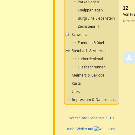
Parkanlagen
12
Kneippanlagen
Von Fr
Burgruine Liebenstein
Ritterk
Zechsteinriff
Schweina
Friedrich Fröbel
Steinbach & Atterode
Lutherdenkmal
Glasbachrennen
Meimers & Bairoda
Karte
Links
Impressum & Datenschutz
Wetter Bad Liebenstein
, TH
mehr Wetter auf