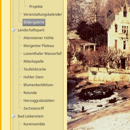
Projekte
Veranstaltungskalender
Bildergalerie
Landschaftspark
Altensteiner Höhle
Morgentor Plateau
Luisenthaler Wasserfall
Ritterkapelle
Teufelsbrücke
Hohler Stein
Blumenkorbfelsen
Rotunde
Herzoggrabstätten
Zechsteinriff
Bad Liebenstein
Kurensemble