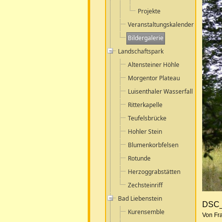
Projekte
Veranstaltungskalender
Bildergalerie
Landschaftspark
Altensteiner Höhle
Morgentor Plateau
Luisenthaler Wasserfall
Ritterkapelle
Teufelsbrücke
Hohler Stein
Blumenkorbfelsen
Rotunde
Herzoggrabstätten
Zechsteinriff
Bad Liebenstein
DSC_
Kurensemble
Von Fra