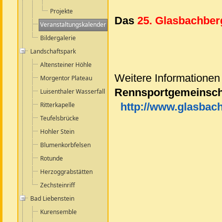
Projekte
Das
25. Glasbachber
Veranstaltungskalender
Bildergalerie
Landschaftspark
Altensteiner Höhle
Weitere Informationen 
Morgentor Plateau
Rennsportgemeinscha
Luisenthaler Wasserfall
Ritterkapelle
h
ttp://www.glasbac
Teufelsbrücke
Hohler Stein
Blumenkorbfelsen
Rotunde
Herzoggrabstätten
Zechsteinriff
Bad Liebenstein
Kurensemble