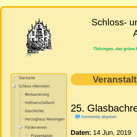
Schloss- u
A
-Thüringen, das grüne 
Veranstal
Startseite
Schloss Altenstein
Restaurierung
Hofmarschallamt
25. Glasbachr
Geschichte
Kommentar abgeben
Herzoghaus Meiningen
Förderverein
Daten:
14 Jun, 2019
Präsentation